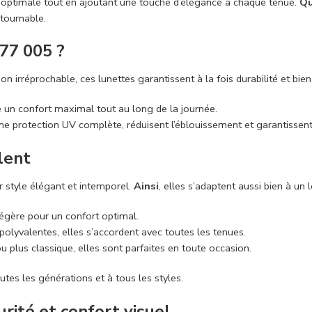
V optimale tout en ajoutant une touche d’élégance à chaque tenue.
Qu
tournable.
77 005 ?
n irréprochable, ces lunettes garantissent à la fois durabilité et bien-
e un confort maximal tout au long de la journée.
une protection UV complète, réduisent l’éblouissement et garantissent 
lent
r style élégant et intemporel.
Ainsi
, elles s’adaptent aussi bien à un
égère pour un confort optimal.
polyvalentes, elles s’accordent avec toutes les tenues.
u plus classique, elles sont parfaites en toute occasion.
utes les générations et à tous les styles.
rité et confort visuel