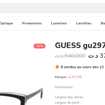
Optique
Promotions
Lunettes
Lentilles
Bo
GUESS gu297
-31%
د.ت
3
د.ت
540.000
8 vendus au cours des 12
Marque:
GUESS®
Dimensions :
Largeur des verres :
Largeur du pont :