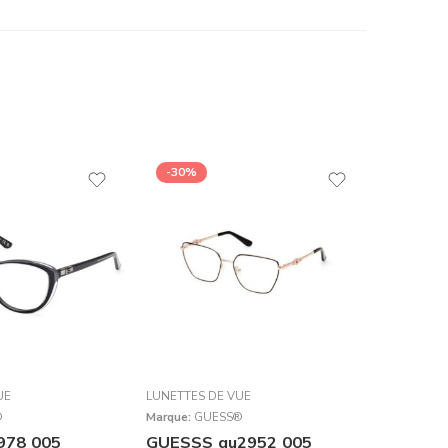
-30%
-25%
UE
LUNETTES DE VUE
LUNETTES
®
Marque:
GUESS®
Marque:
J
978 005
GUESSS gu2952 005
Jow Wa