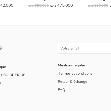
42.000
د.ت
475.000
د.ت
680.000
د.ت
550.000
Mentions légales
ique
Termes et conditions
s HBO OPTIQUE
Retour & échange
s
FAQ