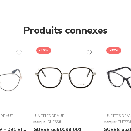
Produits connexes
-30%
-30%
 DE VUE
LUNETTES DE VUE
LUNETTES DE V
Marque:
GUESS®
Marque:
GUESS
Guess GU 50169 – 091 Bleu Mat | Lunettes Femme
GUESS gu50098 001
GUESS gu2