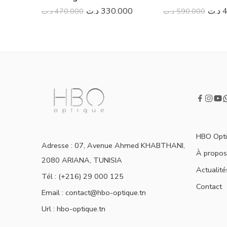
د.ت
330.000
د.ت
4
د.ت
470.000
د.ت
590.000
HBO Opt
Adresse : 07, Avenue Ahmed KHABTHANI,
À propo
2080 ARIANA, TUNISIA
Actualité
Tél : (+216) 29 000 125
Contact
Email :
contact@hbo-optique.tn
Url :
hbo-optique.tn