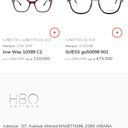
LUNETTES
,
LUNETTES DE VUE
LUNETTES DE VUE
Marque:
JOW WAY
Marque:
GUESS®
Jow Way 10389 C2
GUESS gu50098 001
د.ت
210.000
د.ت
475.000
د.ت
280.000
د.ت
680.000
Adresse : 07, Avenue Ahmed KHABTHANI, 2080 ARIANA,