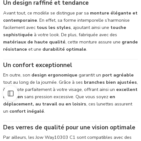
Un design raffiné et tendance
style
unique
Avant tout, ce modèle se distingue par sa
monture élégante et
contemporaine
. En effet, sa forme intemporelle s’harmonise
facilement avec
tous les styles
, ajoutant ainsi une
touche
sophistiquée
à votre look. De plus, fabriquée avec des
matériaux de haute qualité
, cette monture assure une
grande
résistance
et une
durabilité optimale
.
Un confort exceptionnel
En outre, son
design ergonomique
garantit un
port agréable
tout au long de la journée. Grâce à ses
branches bien ajustées
,
il s’adapte parfaitement à votre visage, offrant ainsi un
excellent
maintien
sans pression excessive. Que vous soyez
en
déplacement, au travail ou en loisirs
, ces lunettes assurent
un
confort inégalé
.
Des verres de qualité pour une vision optimale
Par ailleurs, les Jow Way10303 C1 sont compatibles avec des