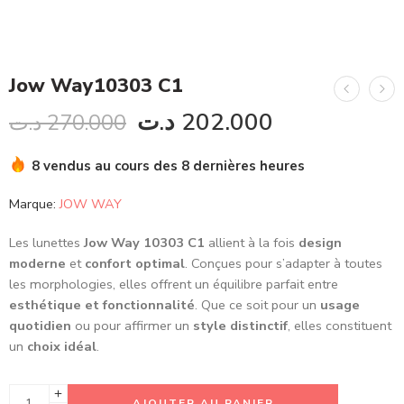
Jow Way10303 C1
د.ت
202.000
د.ت
270.000
8 vendus au cours des 8 dernières heures
Marque:
JOW WAY
Les lunettes
Jow Way 10303 C1
allient à la fois
design
moderne
et
confort optimal
. Conçues pour s’adapter à toutes
les morphologies, elles offrent un équilibre parfait entre
esthétique et fonctionnalité
. Que ce soit pour un
usage
quotidien
ou pour affirmer un
style distinctif
, elles constituent
un
choix idéal
.
AJOUTER AU PANIER