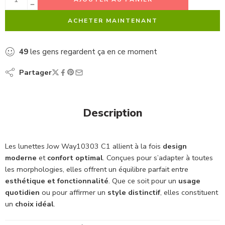
ACHETER MAINTENANT
49
les gens regardent ça en ce moment
Partager
Description
Jow
Les lunettes Jow Way10303 C1 allient à la fois
design
Way
moderne
et
confort optimal
. Conçues pour s’adapter à toutes
10303
C1
les morphologies, elles offrent un équilibre parfait entre
–
esthétique et fonctionnalité
. Que ce soit pour un
usage
Élégance
quotidien
ou pour affirmer un
style distinctif
, elles constituent
et
confort
un
choix idéal
.
pour
un