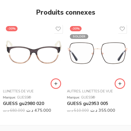
Produits connexes
-30%
-30%
SOLDER
LUNETTES DE VUE
AUTRES
,
LUNETTES DE VUE
Marque:
GUESS®
Marque:
GUESS®
GUESS gu2980 020
GUESS gu2953 005
د.ت
475.000
د.ت
355.000
د.ت
680.000
د.ت
510.000